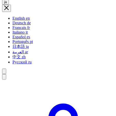
ja
English
en
Deutsch
de
Français
fr
Italiano
it
Español
es
Português
pt
日本語
ja
العربية
ar
中文
zh
Русский
ru