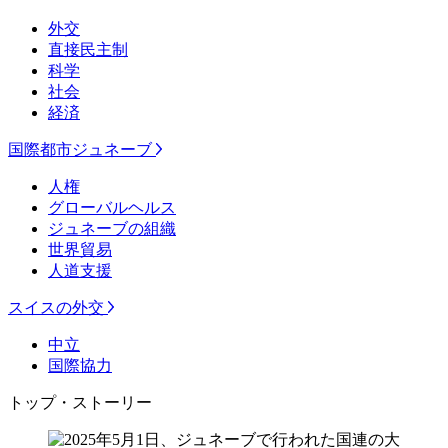
外交
直接民主制
科学
社会
経済
国際都市ジュネーブ
人権
グローバルヘルス
ジュネーブの組織
世界貿易
人道支援
スイスの外交
中立
国際協力
トップ・ストーリー