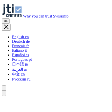
Why you can trust Swissinfo
de
English
en
Deutsch
de
Français
fr
Italiano
it
Español
es
Português
pt
日本語
ja
العربية
ar
中文
zh
Русский
ru