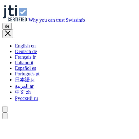
Why you can trust Swissinfo
de
English
en
Deutsch
de
Français
fr
Italiano
it
Español
es
Português
pt
日本語
ja
العربية
ar
中文
zh
Русский
ru