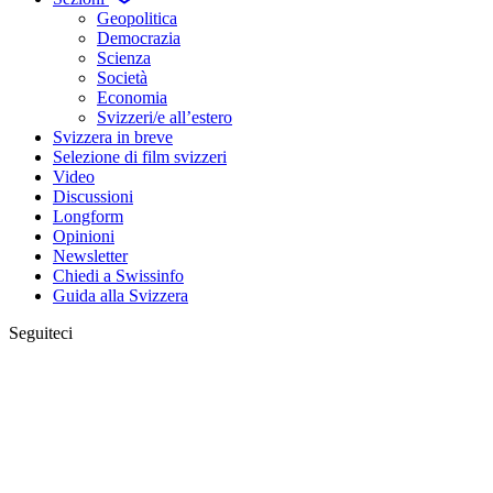
Geopolitica
Democrazia
Scienza
Società
Economia
Svizzeri/e all’estero
Svizzera in breve
Selezione di film svizzeri
Video
Discussioni
Longform
Opinioni
Newsletter
Chiedi a Swissinfo
Guida alla Svizzera
Seguiteci