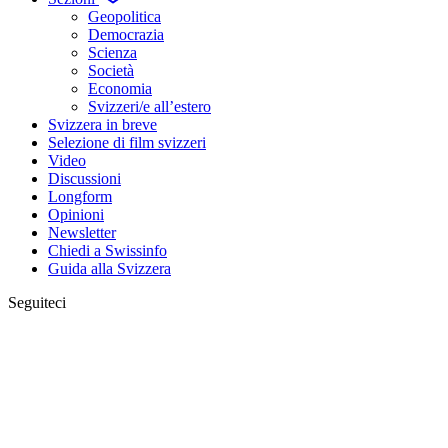
Geopolitica
Democrazia
Scienza
Società
Economia
Svizzeri/e all’estero
Svizzera in breve
Selezione di film svizzeri
Video
Discussioni
Longform
Opinioni
Newsletter
Chiedi a Swissinfo
Guida alla Svizzera
Seguiteci