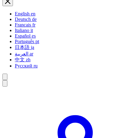
English
en
Deutsch
de
Français
fr
Italiano
it
Español
es
Português
pt
日本語
ja
العربية
ar
中文
zh
Русский
ru