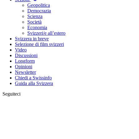
Geopolitica
Democrazia
Scienza
Società
Economia
Svizzeri/e all’estero
Svizzera in breve
Selezione di film svizzeri
Video
Discussioni
Longform
Opinioni
Newsletter
Chiedi a Swissinfo
Guida alla Svizzera
Seguiteci