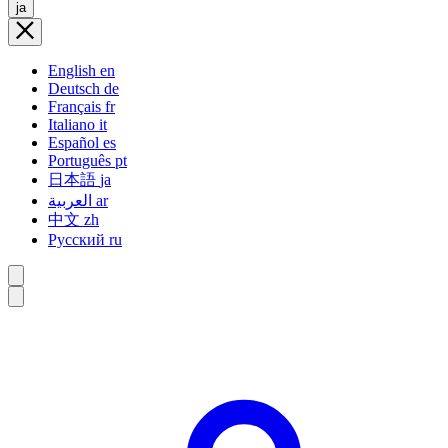
ja
English
en
Deutsch
de
Français
fr
Italiano
it
Español
es
Português
pt
日本語
ja
العربية
ar
中文
zh
Русский
ru