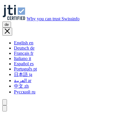
Why you can trust Swissinfo
de
English
en
Deutsch
de
Français
fr
Italiano
it
Español
es
Português
pt
日本語
ja
العربية
ar
中文
zh
Русский
ru