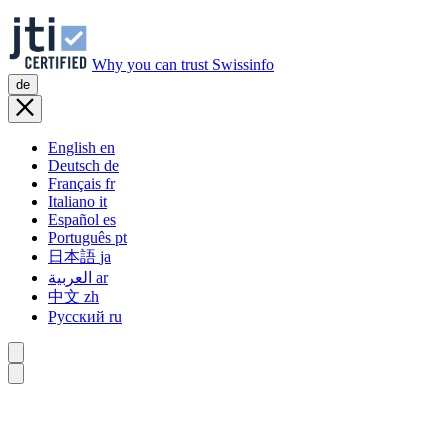
Why you can trust Swissinfo
de
English
en
Deutsch
de
Français
fr
Italiano
it
Español
es
Português
pt
日本語
ja
العربية
ar
中文
zh
Русский
ru