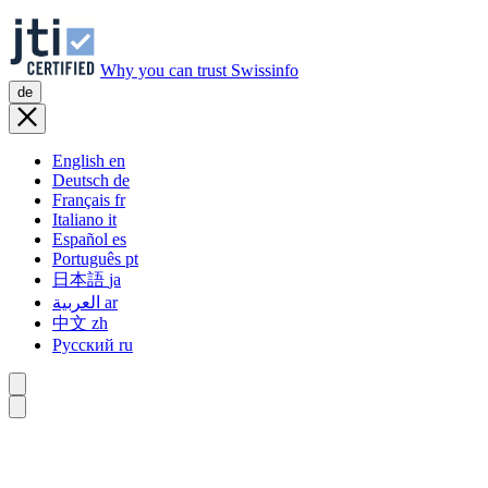
Why you can trust Swissinfo
de
English
en
Deutsch
de
Français
fr
Italiano
it
Español
es
Português
pt
日本語
ja
العربية
ar
中文
zh
Русский
ru