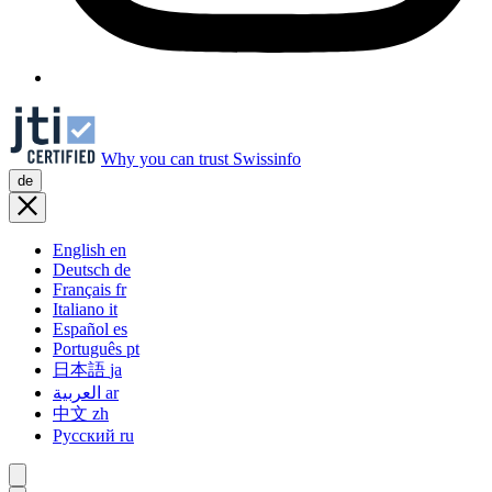
Why you can trust Swissinfo
de
English
en
Deutsch
de
Français
fr
Italiano
it
Español
es
Português
pt
日本語
ja
العربية
ar
中文
zh
Русский
ru