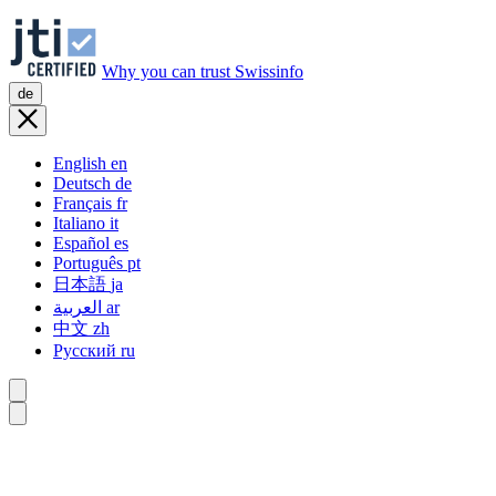
Why you can trust Swissinfo
de
English
en
Deutsch
de
Français
fr
Italiano
it
Español
es
Português
pt
日本語
ja
العربية
ar
中文
zh
Русский
ru