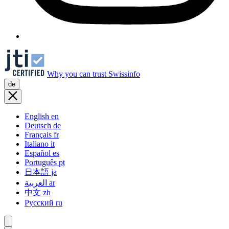
Why you can trust Swissinfo
de
English
en
Deutsch
de
Français
fr
Italiano
it
Español
es
Português
pt
日本語
ja
العربية
ar
中文
zh
Русский
ru