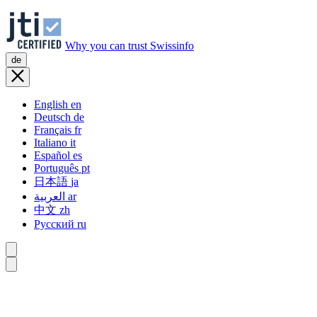
Why you can trust Swissinfo
de
English
en
Deutsch
de
Français
fr
Italiano
it
Español
es
Português
pt
日本語
ja
العربية
ar
中文
zh
Русский
ru