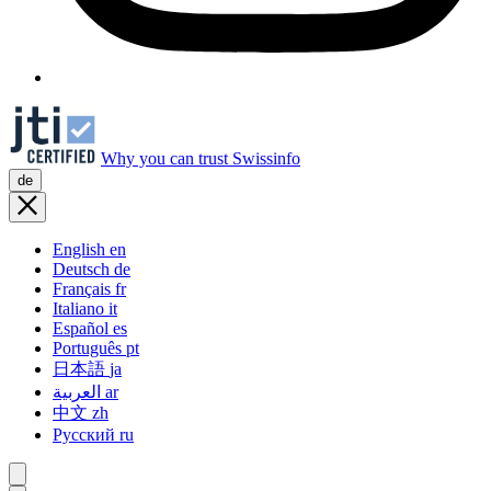
Why you can trust Swissinfo
de
English
en
Deutsch
de
Français
fr
Italiano
it
Español
es
Português
pt
日本語
ja
العربية
ar
中文
zh
Русский
ru