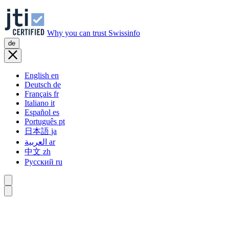
Why you can trust Swissinfo
de
English
en
Deutsch
de
Français
fr
Italiano
it
Español
es
Português
pt
日本語
ja
العربية
ar
中文
zh
Русский
ru