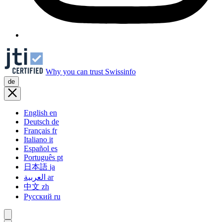
Why you can trust Swissinfo
de
English
en
Deutsch
de
Français
fr
Italiano
it
Español
es
Português
pt
日本語
ja
العربية
ar
中文
zh
Русский
ru