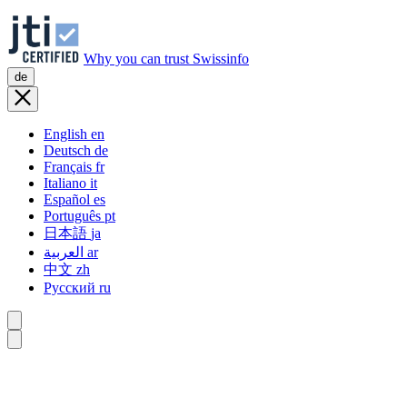
Why you can trust Swissinfo
de
English
en
Deutsch
de
Français
fr
Italiano
it
Español
es
Português
pt
日本語
ja
العربية
ar
中文
zh
Русский
ru