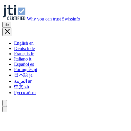
Why you can trust Swissinfo
de
English
en
Deutsch
de
Français
fr
Italiano
it
Español
es
Português
pt
日本語
ja
العربية
ar
中文
zh
Русский
ru