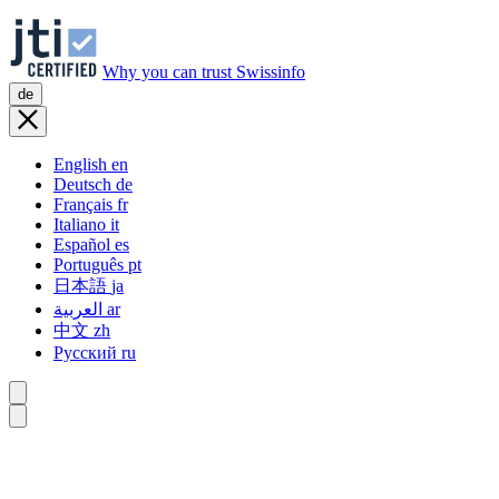
Why you can trust Swissinfo
de
English
en
Deutsch
de
Français
fr
Italiano
it
Español
es
Português
pt
日本語
ja
العربية
ar
中文
zh
Русский
ru