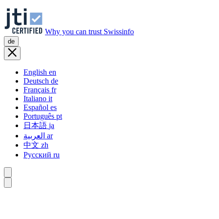
Why you can trust Swissinfo
de
English
en
Deutsch
de
Français
fr
Italiano
it
Español
es
Português
pt
日本語
ja
العربية
ar
中文
zh
Русский
ru