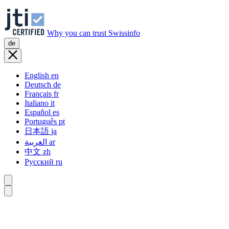
Why you can trust Swissinfo
de
English
en
Deutsch
de
Français
fr
Italiano
it
Español
es
Português
pt
日本語
ja
العربية
ar
中文
zh
Русский
ru