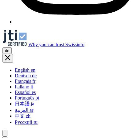
Why you can trust Swissinfo
de
English
en
Deutsch
de
Français
fr
Italiano
it
Español
es
Português
pt
日本語
ja
العربية
ar
中文
zh
Русский
ru