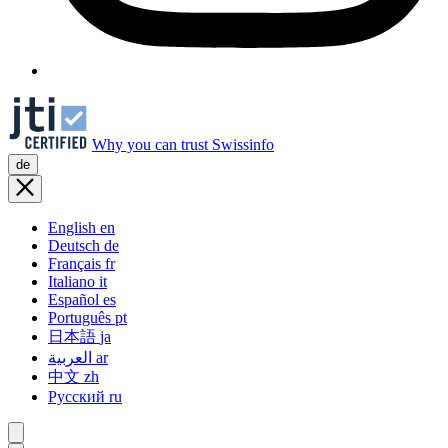
Why you can trust Swissinfo
de
English
en
Deutsch
de
Français
fr
Italiano
it
Español
es
Português
pt
日本語
ja
العربية
ar
中文
zh
Русский
ru