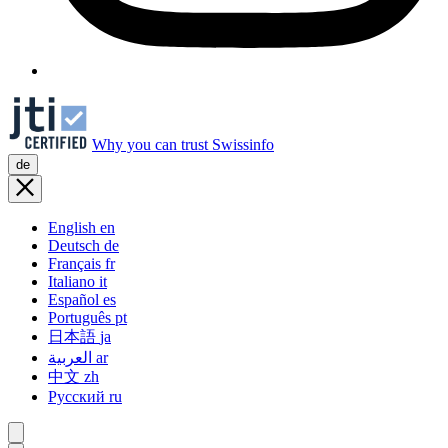
Why you can trust Swissinfo
de
English
en
Deutsch
de
Français
fr
Italiano
it
Español
es
Português
pt
日本語
ja
العربية
ar
中文
zh
Русский
ru