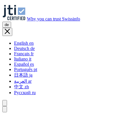
Why you can trust Swissinfo
de
English
en
Deutsch
de
Français
fr
Italiano
it
Español
es
Português
pt
日本語
ja
العربية
ar
中文
zh
Русский
ru