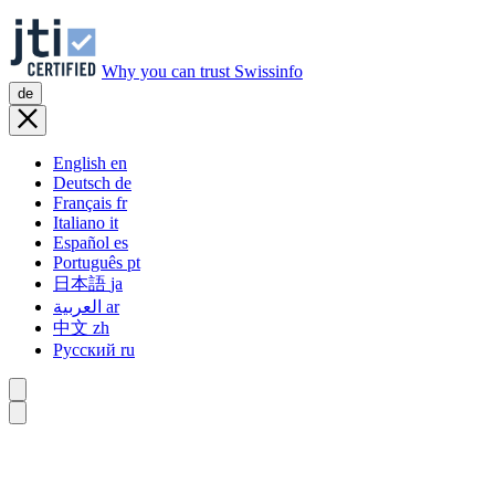
Why you can trust Swissinfo
de
English
en
Deutsch
de
Français
fr
Italiano
it
Español
es
Português
pt
日本語
ja
العربية
ar
中文
zh
Русский
ru