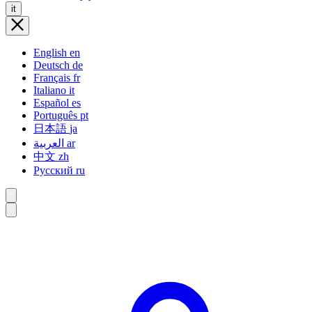
it
English
en
Deutsch
de
Français
fr
Italiano
it
Español
es
Português
pt
日本語
ja
العربية
ar
中文
zh
Русский
ru