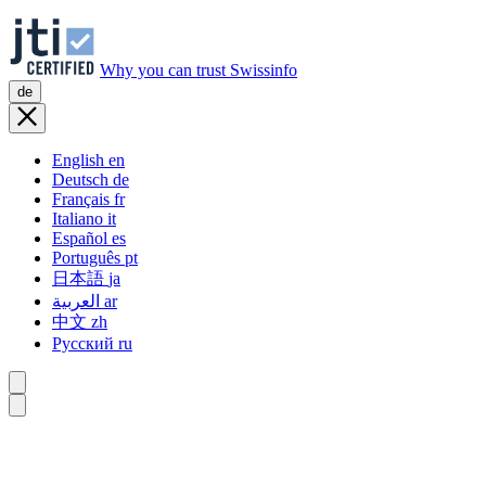
Why you can trust Swissinfo
de
English
en
Deutsch
de
Français
fr
Italiano
it
Español
es
Português
pt
日本語
ja
العربية
ar
中文
zh
Русский
ru