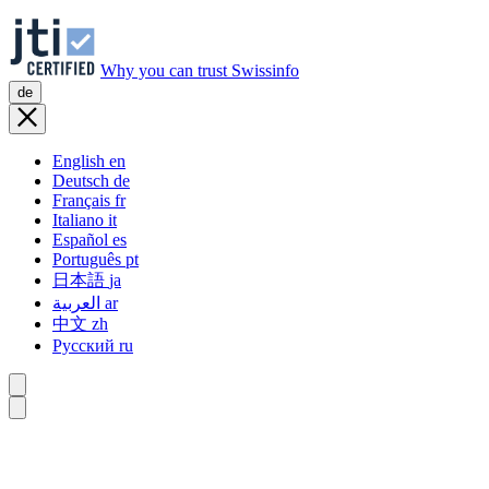
Why you can trust Swissinfo
de
English
en
Deutsch
de
Français
fr
Italiano
it
Español
es
Português
pt
日本語
ja
العربية
ar
中文
zh
Русский
ru