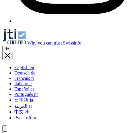
Why you can trust Swissinfo
de
English
en
Deutsch
de
Français
fr
Italiano
it
Español
es
Português
pt
日本語
ja
العربية
ar
中文
zh
Русский
ru