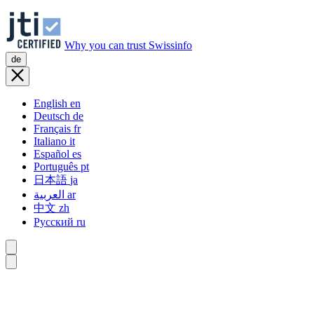
Why you can trust Swissinfo
de
English
en
Deutsch
de
Français
fr
Italiano
it
Español
es
Português
pt
日本語
ja
العربية
ar
中文
zh
Русский
ru