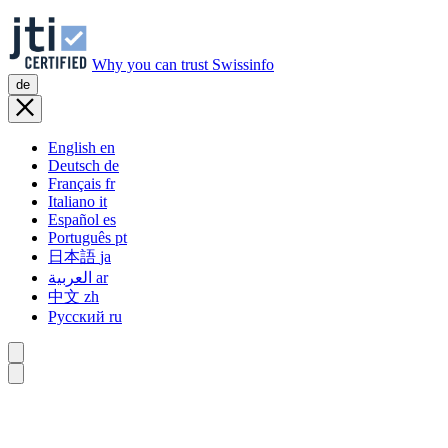
Why you can trust Swissinfo
de
English
en
Deutsch
de
Français
fr
Italiano
it
Español
es
Português
pt
日本語
ja
العربية
ar
中文
zh
Русский
ru