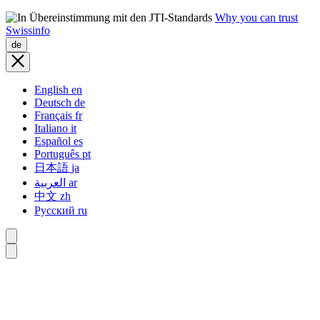
Why you can trust
Swissinfo
de
English
en
Deutsch
de
Français
fr
Italiano
it
Español
es
Português
pt
日本語
ja
العربية
ar
中文
zh
Русский
ru