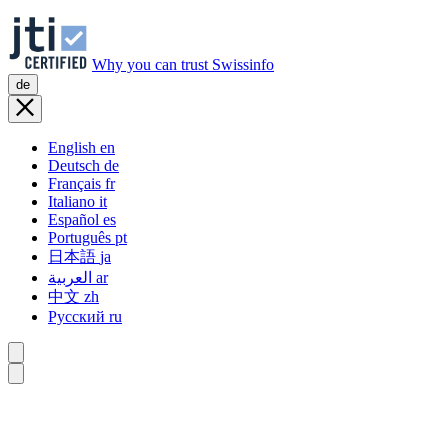
Why you can trust Swissinfo
de
English
en
Deutsch
de
Français
fr
Italiano
it
Español
es
Português
pt
日本語
ja
العربية
ar
中文
zh
Русский
ru