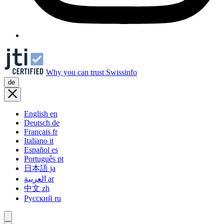
Why you can trust Swissinfo
de
English
en
Deutsch
de
Français
fr
Italiano
it
Español
es
Português
pt
日本語
ja
العربية
ar
中文
zh
Русский
ru