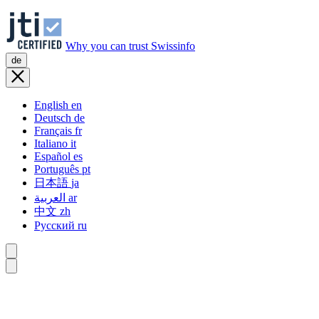
Why you can trust Swissinfo
de
English
en
Deutsch
de
Français
fr
Italiano
it
Español
es
Português
pt
日本語
ja
العربية
ar
中文
zh
Русский
ru