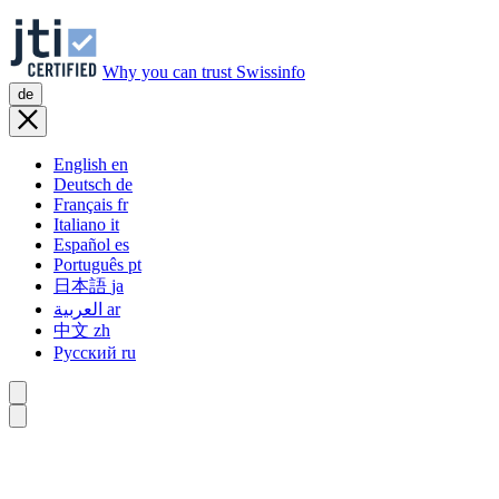
Why you can trust Swissinfo
de
English
en
Deutsch
de
Français
fr
Italiano
it
Español
es
Português
pt
日本語
ja
العربية
ar
中文
zh
Русский
ru