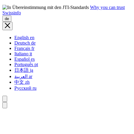
Why you can trust
Swissinfo
de
English
en
Deutsch
de
Français
fr
Italiano
it
Español
es
Português
pt
日本語
ja
العربية
ar
中文
zh
Русский
ru