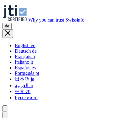
Why you can trust Swissinfo
de
English
en
Deutsch
de
Français
fr
Italiano
it
Español
es
Português
pt
日本語
ja
العربية
ar
中文
zh
Русский
ru