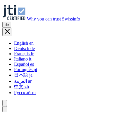
Why you can trust Swissinfo
de
English
en
Deutsch
de
Français
fr
Italiano
it
Español
es
Português
pt
日本語
ja
العربية
ar
中文
zh
Русский
ru