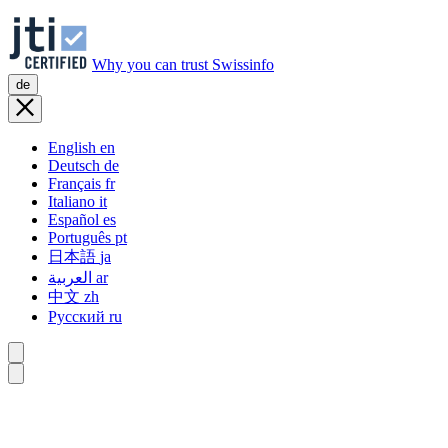
Why you can trust Swissinfo
de
English
en
Deutsch
de
Français
fr
Italiano
it
Español
es
Português
pt
日本語
ja
العربية
ar
中文
zh
Русский
ru