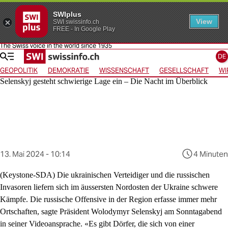
SWIplus
View
SWI swissinfo.ch
FREE - In Google Play
The Swiss voice in the world since 1935
Zur Startseite springen
Zur Navigation springen
Zur horizontalen Navigation springen
Zum Sprachauswahlmenü gehen
Zum Inhalt springen
DE
GEOPOLITIK
DEMOKRATIE
WISSENSCHAFT
GESELLSCHAFT
WI
Selenskyj gesteht schwierige Lage ein – Die Nacht im Überblick
Dieser
13. Mai 2024 - 10:14
4 Minuten
Inhalt
wurde
(Keystone-SDA)
Die ukrainischen Verteidiger und die russischen
am
Invasoren liefern sich im äussersten Nordosten der Ukraine schwere
veröffentlicht
Kämpfe. Die russische Offensive in der Region erfasse immer mehr
Ortschaften, sagte Präsident Wolodymyr Selenskyj am Sonntagabend
in seiner Videoansprache. «Es gibt Dörfer, die sich von einer