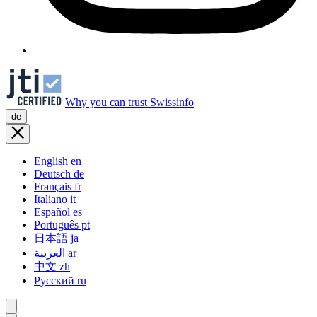
Why you can trust Swissinfo
de
English
en
Deutsch
de
Français
fr
Italiano
it
Español
es
Português
pt
日本語
ja
العربية
ar
中文
zh
Русский
ru