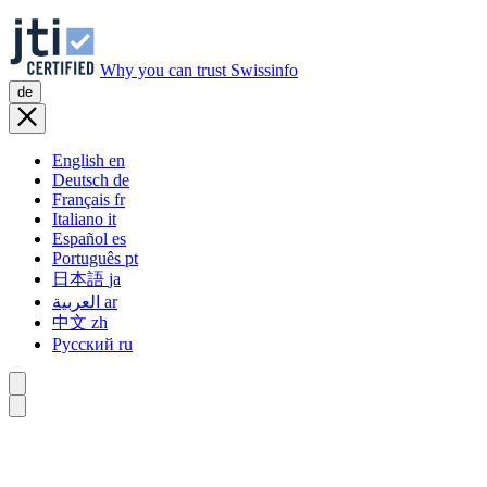
Why you can trust Swissinfo
de
English
en
Deutsch
de
Français
fr
Italiano
it
Español
es
Português
pt
日本語
ja
العربية
ar
中文
zh
Русский
ru