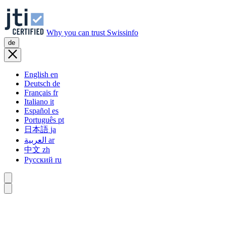
Why you can trust Swissinfo
de
English
en
Deutsch
de
Français
fr
Italiano
it
Español
es
Português
pt
日本語
ja
العربية
ar
中文
zh
Русский
ru