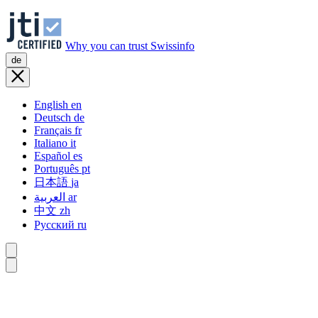
Why you can trust Swissinfo
de
English
en
Deutsch
de
Français
fr
Italiano
it
Español
es
Português
pt
日本語
ja
العربية
ar
中文
zh
Русский
ru