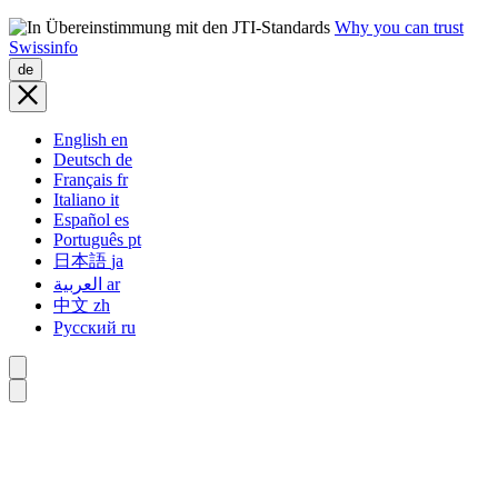
Why you can trust
Swissinfo
de
English
en
Deutsch
de
Français
fr
Italiano
it
Español
es
Português
pt
日本語
ja
العربية
ar
中文
zh
Русский
ru