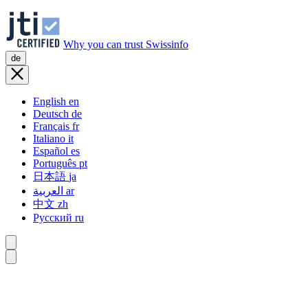
Why you can trust Swissinfo
de
English
en
Deutsch
de
Français
fr
Italiano
it
Español
es
Português
pt
日本語
ja
العربية
ar
中文
zh
Русский
ru